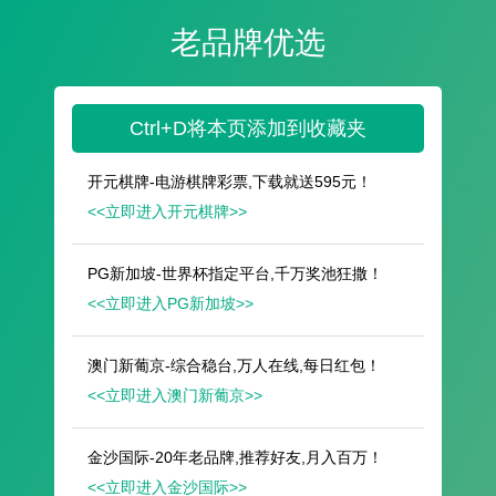
遥想公瑾当年，小乔初嫁了，雄姿英发。
羽扇纶巾，谈笑间，樯橹灰飞烟灭。
故国神游，多情应笑我，早生华发。
人生如梦，一尊还酹江月。